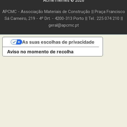
AcmeThemes © 2026
APCMC - Associação Materiais de Construção || Praça Francisco
Sá Carneiro, 219 - 4º Drt. - 4200-313 Porto || Tel.: 225 074 210 ||
geral@apcmc.pt
As suas escolhas de privacidade
Aviso no momento de recolha