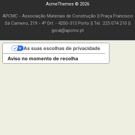
AcmeThemes © 2026
APCMC - Associação Materiais de Construção || Praça Francisco
Sá Carneiro, 219 - 4º Drt. - 4200-313 Porto || Tel.: 225 074 210 ||
geral@apcmc.pt
As suas escolhas de privacidade
Aviso no momento de recolha