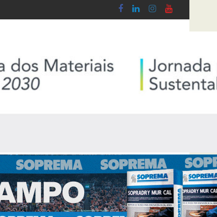
 do Lobby - Lei n.º 5-A/2026, de 28 de Janeiro
Diploma de transposição da Diretiva “Tran