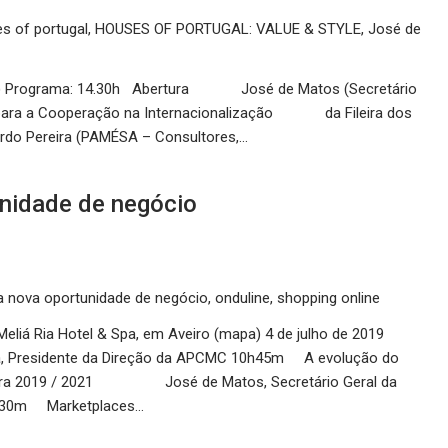
s of portugal
,
HOUSES OF PORTUGAL: VALUE & STYLE
,
José de
a) Programa: 14.30h Abertura José de Matos (Secretário
ra a Cooperação na Internacionalização da Fileira dos
do Pereira (PAMÉSA – Consultores,…
nidade de negócio
a nova oportunidade de negócio
,
onduline
,
shopping online
liá Ria Hotel & Spa, em Aveiro (mapa) 4 de julho de 2019
sidente da Direção da APCMC 10h45m A evolução do
as para 2019 / 2021 José de Matos, Secretário Geral da
h30m Marketplaces…