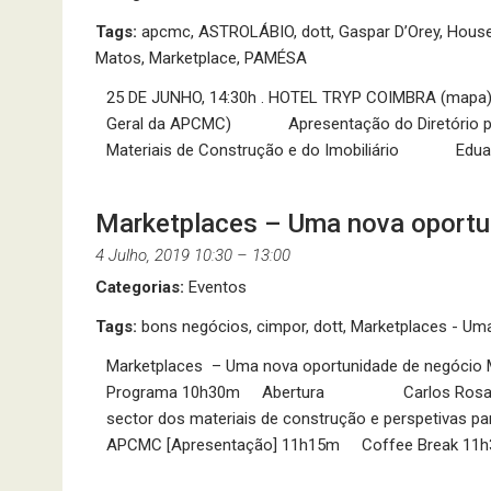
Tags:
apcmc
,
ASTROLÁBIO
,
dott
,
Gaspar D’Orey
,
House
Matos
,
Marketplace
,
PAMÉSA
25 DE JUNHO, 14:30h . HOTEL TRYP COIMBRA (map
Geral da APCMC) Apresentação do Diretório pa
Materiais de Construção e do Imobiliário Eduar
Marketplaces – Uma nova oportu
4 Julho, 2019 10:30
–
13:00
Categorias:
Eventos
Tags:
bons negócios
,
cimpor
,
dott
,
Marketplaces - Um
Marketplaces – Uma nova oportunidade de negócio Me
Programa 10h30m Abertura Carlos Rosa, Pre
sector dos materiais de construção e perspetiv
APCMC [Apresentação] 11h15m Coffee Break 11