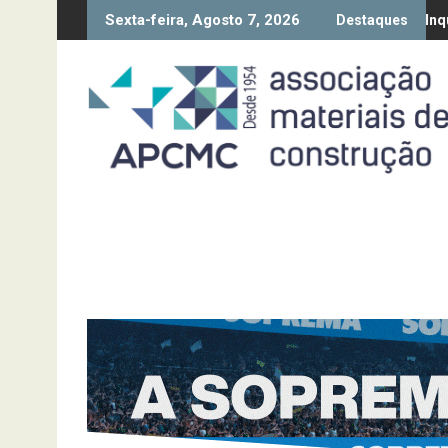
Skip
Sexta-feira, Agosto 7, 2026
ão da Diretiva “Transparência Salarial” – Pedido de contributos at
Síntese Inquérito de Conjun
Destaques
to
content