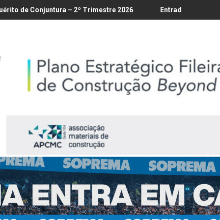
é 18/8
tura – 2º Trimestre 2026
Entrada em vigor da regulamentação