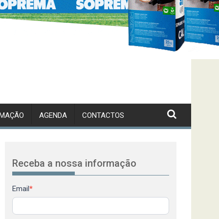
RMAÇÃO
AGENDA
CONTACTOS
Receba a nossa informação
Newsletter
Email
*