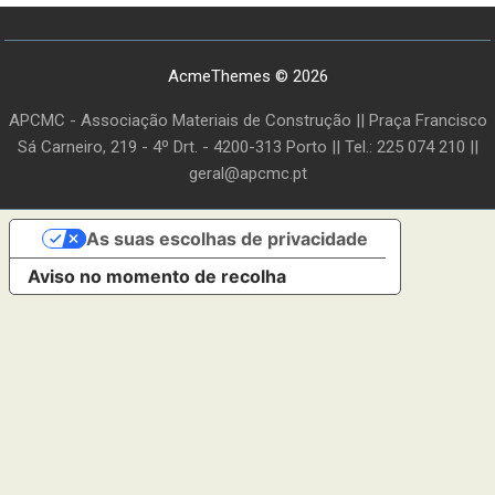
AcmeThemes © 2026
APCMC - Associação Materiais de Construção || Praça Francisco
Sá Carneiro, 219 - 4º Drt. - 4200-313 Porto || Tel.: 225 074 210 ||
geral@apcmc.pt
As suas escolhas de privacidade
Aviso no momento de recolha