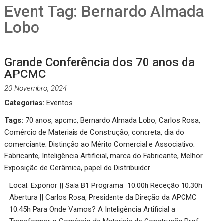
Event Tag:
Bernardo Almada
Lobo
Grande Conferência dos 70 anos da
APCMC
20 Novembro, 2024
Categorias:
Eventos
Tags:
70 anos
,
apcmc
,
Bernardo Almada Lobo
,
Carlos Rosa
,
Comércio de Materiais de Construção
,
concreta
,
dia do
comerciante
,
Distinção ao Mérito Comercial e Associativo
,
Fabricante
,
Inteligência Artificial
,
marca do Fabricante
,
Melhor
Exposição de Cerâmica
,
papel do Distribuidor
Local: Exponor || Sala B1 Programa 10.00h Receção 10.30h
Abertura || Carlos Rosa, Presidente da Direção da APCMC
10.45h Para Onde Vamos? A Inteligência Artificial a
Transformar o Comércio de Materiais de Construção Prof.