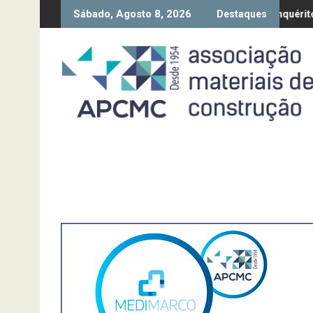
Skip
Sábado, Agosto 8, 2026
a Diretiva “Transparência Salarial” – Pedido de contributos até 18
Síntese Inquérito de Conjuntura 
Destaques
to
content