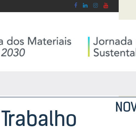
Lobby - Lei n.º 5-A/2026, de 28 de Janeiro
Diploma de transposição da Diretiva “Transpar