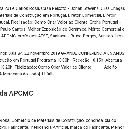
ha 2019
,
Carlos Rosa
,
Casa Peixoto - Johan Stevens
,
CEO
,
Chagas
ateriais de Construção em Portugal
,
Diretor Comercial
,
Diretor
tugal
,
Fidelização: Como Criar Valor ao Cliente
,
Grohe Portugal -
 Paulo Santos
,
Melhor Exposição de Cerâmica
,
Mérito Comercial e
da APCMC
,
professor AESE
,
Sanitana - Bruno Borges
,
Sanitop
,
Uma
xponor, Sala B4, 22 novembro 2019 GRANDE CONFERÊNCIA 65 ANOS
nstrução em Portugal Programa 10.00h Receção 10.15h Abertura
0.20h Fidelização: Como Criar Valor ao Cliente Adolfo
Mercearia do João] 11.00h …
s da APCMC
 Rosa
,
Comércio de Materiais de Construção
,
concreta
,
dia do
tivo
,
Fabricante
,
Inteligência Artificial
,
marca do Fabricante
,
Melhor