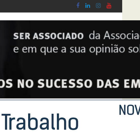
o do Lobby - Lei n.º 5-A/2026, de 28 de Janeiro
Diploma de transposição da Diretiva “Tra