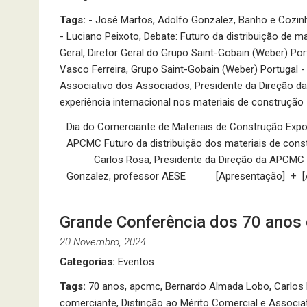
Tags:
- José Martos
,
Adolfo Gonzalez
,
Banho e Cozin
- Luciano Peixoto
,
Debate: Futuro da distribuição de m
Geral
,
Diretor Geral do Grupo Saint-Gobain (Weber) Por
Vasco Ferreira
,
Grupo Saint-Gobain (Weber) Portugal -
Associativo dos Associados
,
Presidente da Direção 
experiência internacional nos materiais de construção
Dia do Comerciante de Materiais de Construção E
APCMC Futuro da distribuição dos materiais de co
Carlos Rosa, Presidente da Direção da APCMC 1
Gonzalez, professor AESE [Apresentação] + [A 
Grande Conferência dos 70 ano
20 Novembro, 2024
Categorias:
Eventos
Tags:
70 anos
,
apcmc
,
Bernardo Almada Lobo
,
Carlos
comerciante
,
Distinção ao Mérito Comercial e Associa