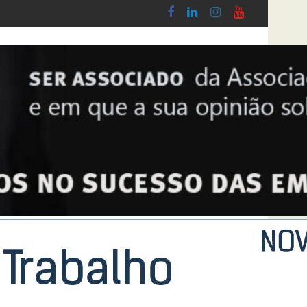
 Lobby - Lei n.º 5-A/2026, de 28 de Janeiro
Diploma de transposição da Diretiva “Transpa