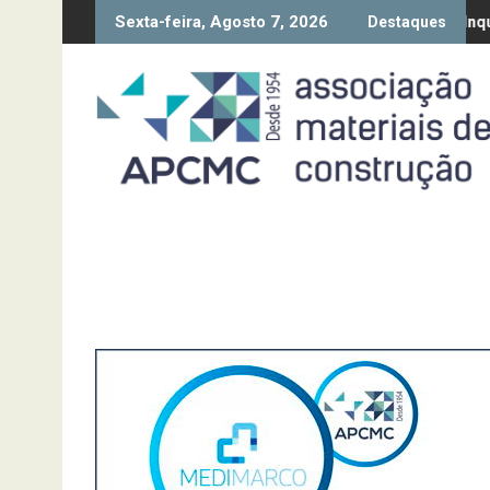
Skip
Sexta-feira, Agosto 7, 2026
ção da Diretiva “Transparência Salarial” – Pedido de contributos a
Síntese Inquérito de Conjun
Destaques
to
content