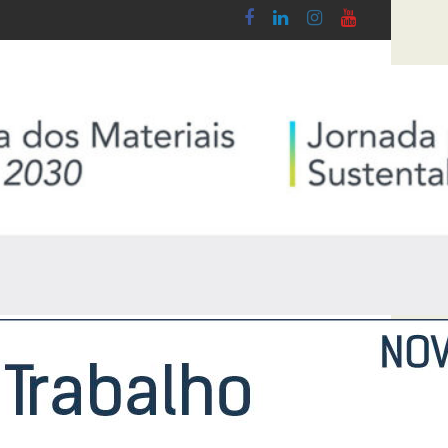
 do Lobby - Lei n.º 5-A/2026, de 28 de Janeiro
Diploma de transposição da Diretiva “Tran