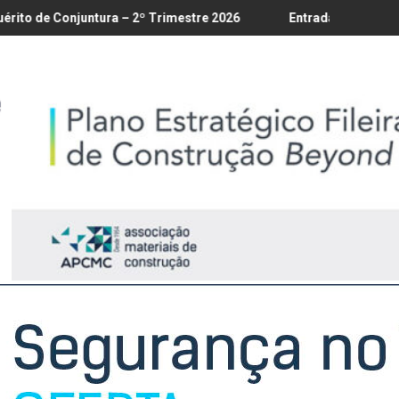
té 18/8
tura – 2º Trimestre 2026
Entrada em vigor da regulamentação