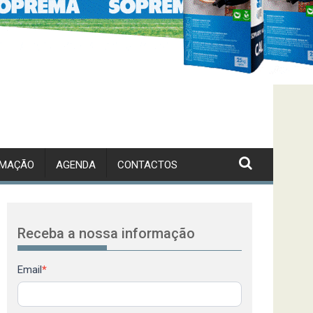
RMAÇÃO
AGENDA
CONTACTOS
Receba a nossa informação
Newsletter
Email
*