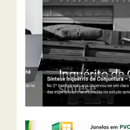
os até
Síntese Inquérito de Conjuntura – 2º Tri
sta de lei
No 2º trimestre do ano observou-se um claro aumento 
das expetativas manifestadas no estudo anterior. As e