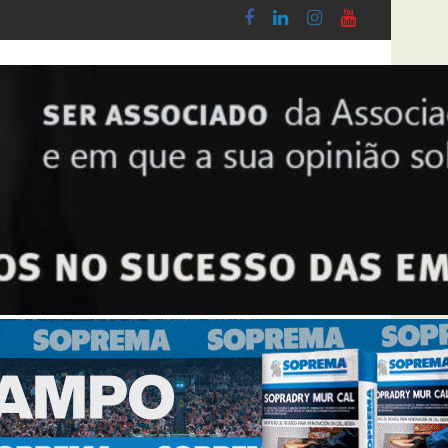
n.º 5-A/2026, de 28 de Janeiro
Diploma de transposição da Diretiva “Transparência Salari