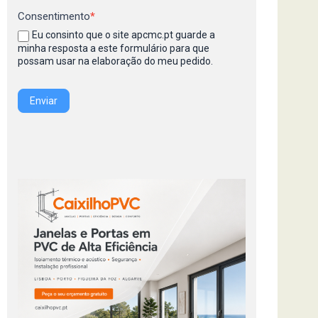
Consentimento
*
Eu consinto que o site apcmc.pt guarde a
minha resposta a este formulário para que
possam usar na elaboração do meu pedido.
Enviar
Entrada em vigor da regulamentação do Lobby – Lei n.
Entrou hoje, dia 27 de Julho de 2026, em vigor, a nova lei n.º 5-A/2026
de mecanismos e regras de...