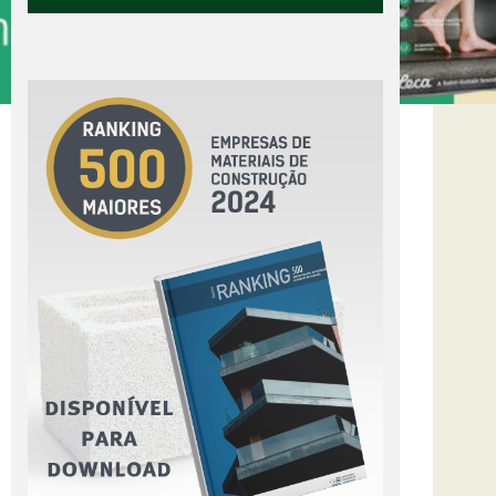
Juros de mora
IMT – Tabelas prátic
comerciais – 1.º
em vigor 2026
026 –
semestre 2026