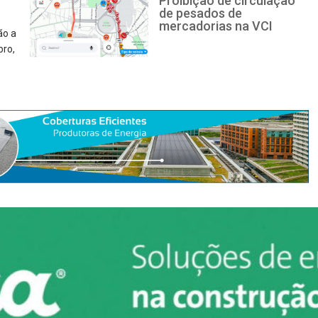
Proibição de circulação
de pesados de
mercadorias na VCI
ão a
bro,