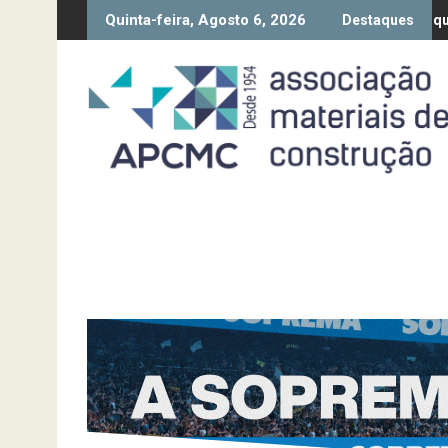
Skip
Quinta-feira, Agosto 6, 2026
Transparência Salarial” – Pedido de contributos até 18/8
Síntese Inquérito de Conjuntura – 2º Trimest
Destaques
to
content