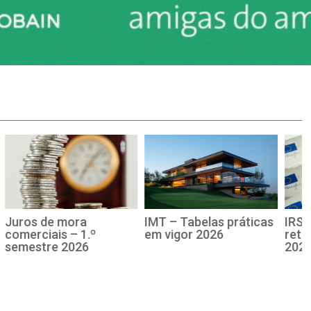
elas práticas
IRS – Tabelas de
IRC – Taxas de
2026
retenção na fonte
Derrama para
2026
Cobrança em 2
atualização